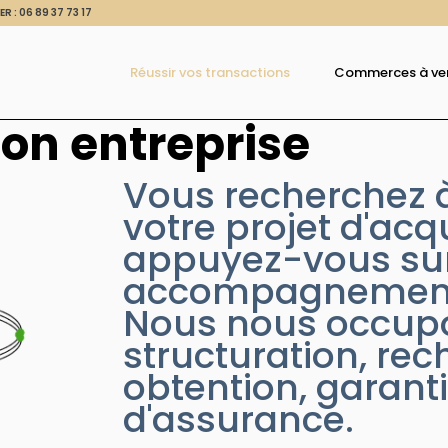
ER :
06 89 37 73 17
Réussir vos transactions
Commerces à ve
son entreprise
Vous recherchez à
votre projet d'acqu
appuyez-vous sur
accompagnement 
Nous nous occupo
structuration, rec
obtention, garant
d'assurance.