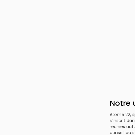
Notre 
Atome 22, sp
s’inscrit d
réunies aut
conseil au s