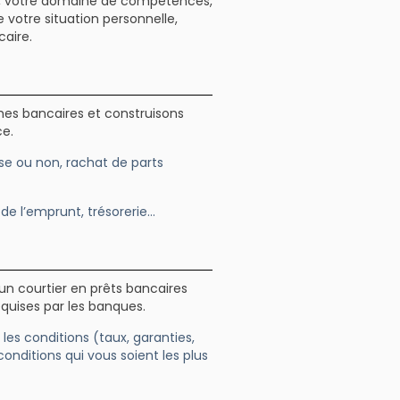
le, votre domaine de compétences,
votre situation personnelle,
caire.
mes bancaires et construisons
ce.
ise ou non, rachat de parts
de l’emprunt, trésorerie…
 courtier en prêts bancaires
equises par les banques.
 les conditions (taux, garanties,
onditions qui vous soient les plus