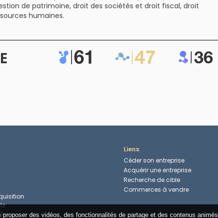
estion de patrimoine, droit des sociétés et droit fiscal, droit
essources humaines.
E
Liens
Céder son entreprise
Acquérir une entreprise
Recherche de cible
Commerces à vendre
uisition
de
ce
us proposer des vidéos, des fonctionnalités de partage et des contenus animés