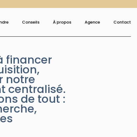
ndre
Conseils
À propos
Agence
Contact
 financer
isition,
 notre
centralisé.
ns de tout :
herche,
ies