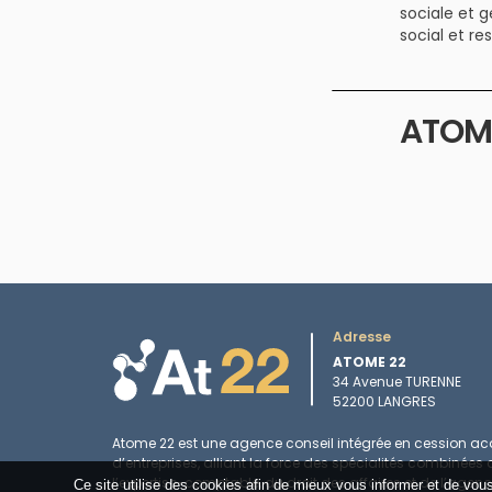
sociale et g
social et r
ATOM
Adresse
ATOME 22
34 Avenue TURENNE
52200 LANGRES
Atome 22 est une agence conseil intégrée en cession acq
d’entreprises, alliant la force des spécialités combinées 
l’expertise-comptable, du droit des affaires et de l’agen
Ce site utilise des cookies afin de mieux vous informer et de vo