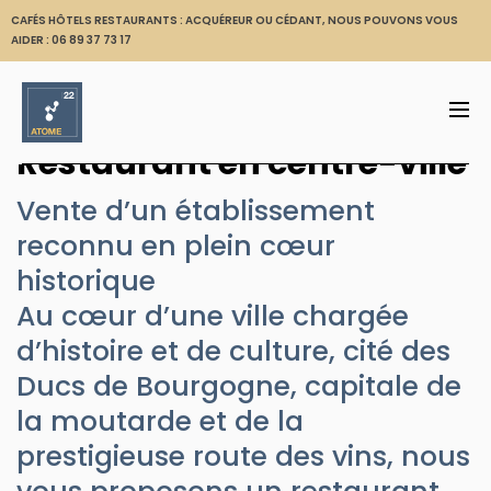
CAFÉS HÔTELS RESTAURANTS : ACQUÉREUR OU CÉDANT, NOUS POUVONS VOUS
AIDER :
06 89 37 73 17
Restaurant en centre-ville
Vente d’un établissement
reconnu en plein cœur
historique
Au cœur d’une ville chargée
d’histoire et de culture, cité des
Ducs de Bourgogne, capitale de
la moutarde et de la
prestigieuse route des vins, nous