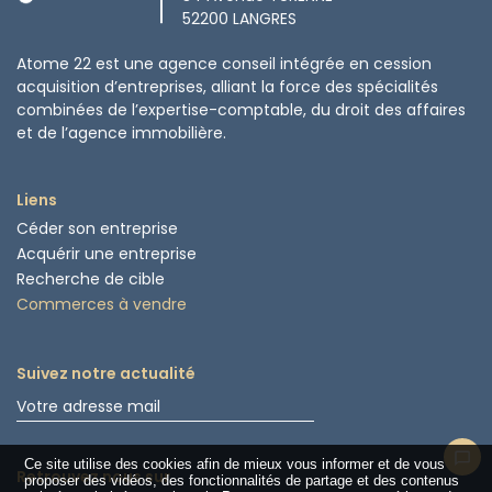
52200 LANGRES
Atome 22 est une agence conseil intégrée en cession
acquisition d’entreprises, alliant la force des spécialités
combinées de l’expertise-comptable, du droit des affaires
et de l’agence immobilière.
Liens
Céder son entreprise
Acquérir une entreprise
Recherche de cible
Commerces à vendre
Suivez notre actualité
Ce site utilise des cookies afin de mieux vous informer et de vous
Retrouvez nous sur
proposer des vidéos, des fonctionnalités de partage et des contenus